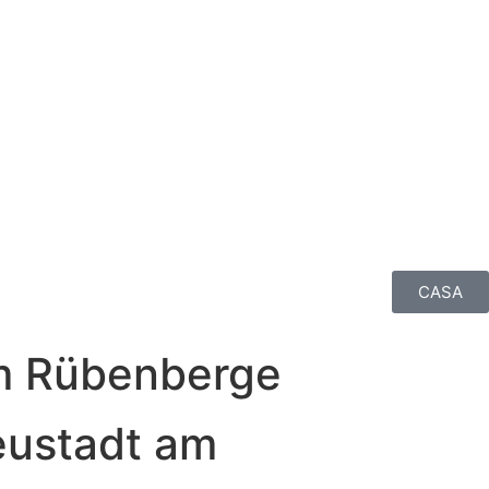
CASA
am Rübenberge
Neustadt am