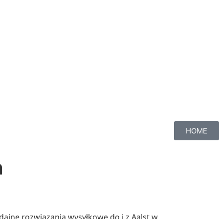
HOME
a
ajne rozwiązania wysyłkowe do i z Aalst w